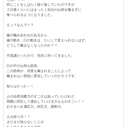
同じことをしばらく繰り返していたのですが
２日後くらいにはまったく自分のお肉を噛まずに
食べられるようになりました。
えっ？なんで？？
歯の噛み合わせがあるから
歯の動き、口の動きは、たいして変えられないはず。
どうして噛まなくなったのか？？
不思議だったので、先生に伺ってきました。
口の中のお肉も筋肉。
この筋肉が、何度も噛まれることによって
噛まれない形状に変化していくのだそうです。
知らなかった～！
人の自然治癒力のすごさは知っていたけれど、
周囲に対応して適合していける力もものすごい！！
おそるべき適応力。対応力。調和力。
人の持つ力！！
まだまだ知らないことが