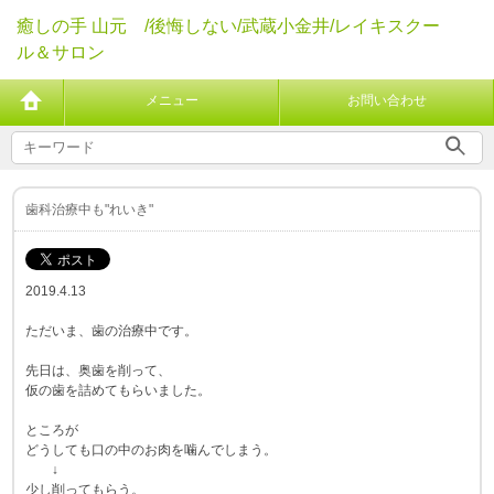
癒しの手 山元 /後悔しない/武蔵小金井/レイキスクー
ル＆サロン
メニュー
お問い合わせ
歯科治療中も"れいき"
2019.4.13
ただいま、歯の治療中です。
先日は、奥歯を削って、
仮の歯を詰めてもらいました。
ところが
どうしても口の中のお肉を噛んでしまう。
↓
少し削ってもらう。