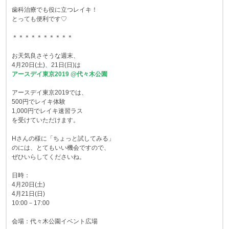
歯科治療でも役に立つレイキ！
とっても便利です♡
＊＊＊＊＊＊＊＊＊＊
お天気良さそうな週末、
4月20日(土)、21日(日)は
アースデイ東京2019 @代々木公園
アースデイ東京2019では、
500円でレイキ体験
1,000円でレイキ速習ラス
を受けていただけます。
Hさんの様に「ちょっと試してみる」
のには、とてもいい機会ですので、
ぜひいらしてくださいね。
日時：
4月20日(土)
4月21日(日)
10:00－17:00
会場：代々木公園イベント広場