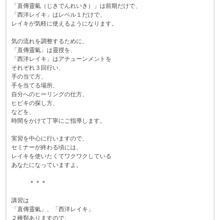
「直傳靈氣（じきでんれいき）」は前期だけで、
「西洋レイキ」はレベル１だけで、
レイキが気軽に使えるようになります。
気の流れを調整するために、
「直傳靈氣」は靈授を、
「西洋レイキ」はアチューンメントを
それぞれ３回行い、
手の当て方、
手を当てる場所、
自分へのヒーリングの仕方、
ヒビキの探し方、
などを、
時間をかけて丁寧にご指導します。
実習を中心に行いますので、
セミナーが終わる頃には、
レイキを使いたくてワクワクしている
あなたになっていますよ。
＊＊＊
講習は
「直傳靈氣」、「西洋レイキ」
２種類ありますので、