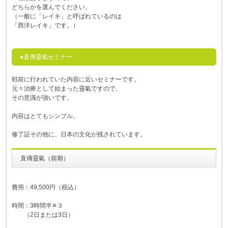
どちらかを選んでください。
（一般に「レイキ」と呼ばれているのは
「西洋レイキ」です。）
●直傳靈氣セミナー
戦前に行われていた内容に近いセミナーです。
元々治療として始まった靈氣ですので、
その意識が強いです。
内容はとてもシンプル。
修了証その他に、日本の文化が残されています。
直傳靈氣（前期）
費用：49,500円（税込）
時間：3時間半✕３
（2日または3日）