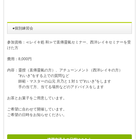
●個別練習会
参加資格：≪レイキ処 和≫で直傳靈氣セミナー、西洋レイキセミナーを受
けた方
費用：8,000円
内容：靈授（直傳靈氣の方）、アチューンメント（西洋レイキの方）
"れいき"をする上での質問など
師範・マスターの山元 月乃と１対１で"れいき"をします
手の当て方、当てる場所などのアドバイスをします
お茶とお菓子をご用意しています。
ご希望に合わせて開催しています。
​​​​​​​ご希望の日時をお知らせください。