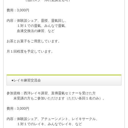
（他のスクールの受講生も可）
費用：3,000円
内容：体験談シェア、靈授、靈氣回し、
１対１での靈氣、みんなで靈氣、
血液交換法の練習、など
お茶とお菓子をご用意しています。
月１回程度を予定しています。
●レイキ練習交流会
参加資格：西洋レイキ講習、直傳靈氣セミナーを受けた方
未受講の方もご参加いただけます（ただい各回１名のみ）。
費用：3,000円
内容：体験談シェア、アチューンメント、レイキサークル、
１対１でのレイキ、みんなでレイキ、など