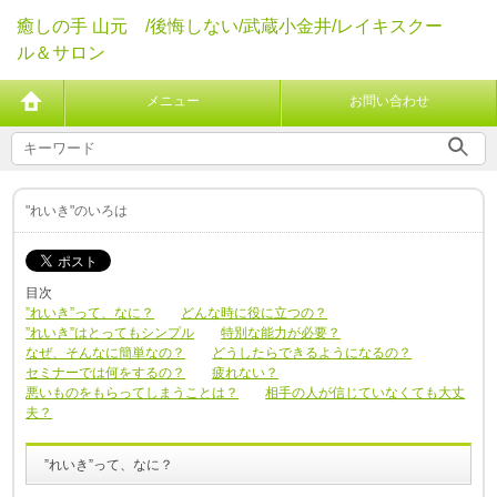
癒しの手 山元 /後悔しない/武蔵小金井/レイキスクー
ル＆サロン
メニュー
お問い合わせ
"れいき"のいろは
目次
”れいき”って、なに？
どんな時に役に立つの？
”れいき”はとってもシンプル
特別な能力が必要？
なぜ、そんなに簡単なの？
どうしたらできるようになるの？
セミナーでは何をするの？
疲れない？
悪いものをもらってしまうことは？
相手の人が信じていなくても大丈
夫？
”れいき”って、なに？