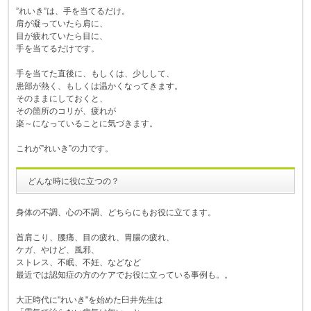
”れいき”は、手を当てるだけ。
肩が凝っていたら肩に、
目が疲れていたら目に、
手を当てるだけです。
手を当てた直後に、もしくは、少しして、
患部が熱く、もしくは温かくなってきます。
そのままにしておくと、
その箇所のコリが、疲れが
楽～になっていることに気づきます。
これが”れいき”の力です。
どんな時に役に立つの？
身体の不調、心の不調、どちらにもお役に立てます。
首肩こり、腰痛、目の疲れ、胃腸の疲れ、
ケガ、やけど、風邪、
ストレス、不眠、不妊、などなど
最近では認知症の方のケアでお役に立っている事例も。。
大正時代に"れいき"を始めた臼井先生は