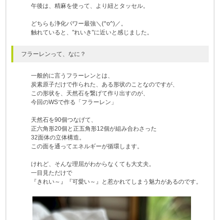
午後は、精麻を使って、より紐とタッセル。
どちらも浄化パワー最強＼(^o^)／。
触れていると、"れいき"に近いと感じました。
フラーレンって、なに？
一般的に言うフラーレンとは、
炭素原子だけで作られた、ある形状のことなのですが、
この形状を、天然石を繋げて作り出すのが、
今回のWSで作る「フラーレン」
天然石を90個つなげて、
正六角形20個と正五角形12個が組み合わさった
32面体の立体構造。
この面を通ってエネルギーが循環します。
けれど、そんな理屈がわからなくても大丈夫。
一目見ただけで
『きれい～』『可愛い～』と惹かれてしまう魅力があるのです。