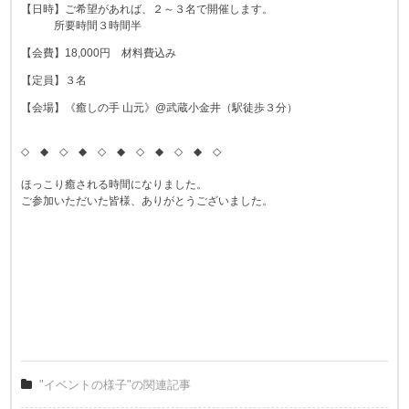
【日時】ご希望があれば、２～３名で開催します。
所要時間３時間半
【会費】18,000円 材料費込み
【定員】３名
【会場】《癒しの手 山元》@武蔵小金井（駅徒歩３分）
◇ ◆ ◇ ◆ ◇ ◆ ◇ ◆ ◇ ◆ ◇
ほっこり癒される時間になりました。
ご参加いただいた皆様、ありがとうございました。
"イベントの様子"の関連記事