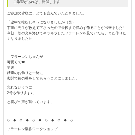
ご希望があれば、開催します
ご参加の皆様に、とても喜んでいただきました。
「途中で挫折しそうになりましたが（笑）
丁寧に先生が教えて下さったので最後まで諦めず作ることが出来ました!
今朝、朝の光を浴びてキラキラしたフラーレンを見ていたら、また作りた
くなりました✨」
「フラーレンちゃんが
可愛くて❤️
早速
精麻のお飾りと一緒に
玄関で氣の番をしてもらうことにしました。
忘れないうちに
2号も作ります♪」
と喜びの声が届いています。
◇ ◆ ◇ ◆ ◇ ◆ ◇ ◆ ◇ ◆ ◇
フラーレン製作ワークショップ