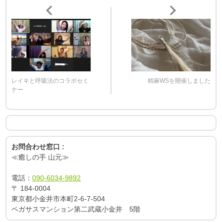
レイキと呼吸法のコラボセミ
精麻WSを開催しました
ナー
お問合わせ窓口 :
≪癒しの手 山元≫
電話：
090-6034-9892
〒
184-0004
東京都小金井市本町2-6-7-504
ペガサスマンション第二武蔵小金井 5階