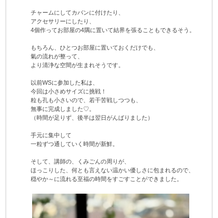
チャームにしてカバンに付けたり、
アクセサリーにしたり、
4個作ってお部屋の4隅に置いて結界を張ることもできるそう。
もちろん、ひとつお部屋に置いておくだけでも、
氣の流れが整って、
より清浄な空間が生まれそうです。
以前WSに参加した私は、
今回は小さめサイズに挑戦！
粒も孔も小さいので、若干苦戦しつつも、
無事に完成しました♡。
（時間が足りず、後半は翌日がんばりました）
手元に集中して
一粒ずつ通していく時間が新鮮。
そして、講師の、くみごんの周りが、
ほっこりした、何とも言えない温かい優しさに包まれるので、
穏やか～に流れる至福の時間をすごすことができました。