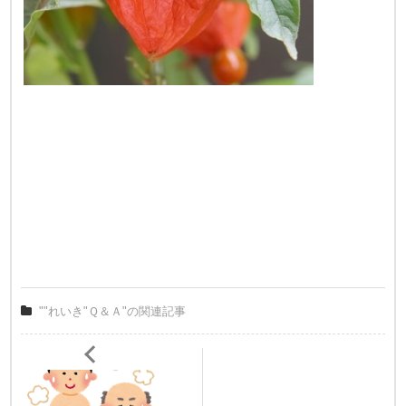
""れいき"Ｑ＆Ａ"の関連記事