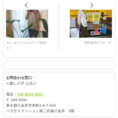
"れいき"のエネルギーで植物
調剤薬局で"れいき"
も！
お問合わせ窓口 :
≪癒しの手 山元≫
電話：
090-6034-9892
〒
184-0004
東京都小金井市本町2-6-7-504
ペガサスマンション第二武蔵小金井 5階