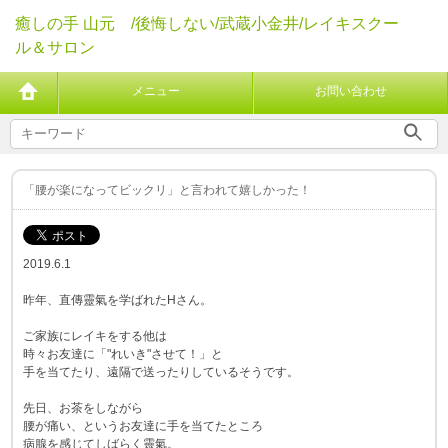
癒しの手 山元 /後悔しない/武蔵小金井/レイキスクー
ル＆サロン
メニュー
お問い合わせ
「腰が楽になってビックリ」と言われて嬉しかった！
2019.6.1
昨年、直傳靈氣を学ばれたHさん。
ご家族にレイキをする他は
時々お友達に「"れいき"させて！」と
手を当てたり、遠隔で送ったりしているそうです。
先日、お茶をしながら
腰が痛い、というお友達に手を当てたところ
病腺を感じてしばらく靈氣。